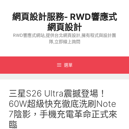
跳
至
網頁設計服務- RWD響應式
主
要
網頁設計
內
RWD響應式網站,提供台北網頁設計,擁有程式與設計團
容
隊,立即線上詢問
選單
三星S26 Ultra震撼登場！
60W超級快充徹底洗刷Note
7陰影，手機充電革命正式來
臨