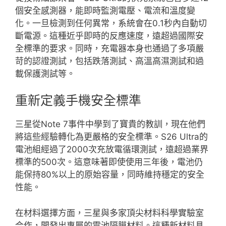
個安全感測器，能即時監測電壓、電流和溫度變
化。一旦檢測到任何異常，系統會在0.1秒內自動切
斷電源。這種近乎即時的反應速度，遠超過國際安
全標準的要求。同時，充電器本身也通過了多項嚴
苛的認證測試，包括跌落測試、高溫高濕測試和過
載保護測試等。
重新定義手機安全標準
三星從Note 7事件中學到了寶貴的教訓，現在他們
將這些經驗轉化為更嚴格的安全標準。S26 Ultra的
電池組經過了2000次充放電循環測試，遠超過業界
標準的500次。這意味著即使使用三年後，電池仍
能保持80%以上的原始容量，同時維持穩定的安全
性能。
在材料選擇方面，三星與多家頂尖材料科學實驗室
合作，開發出專屬的電池隔膜材料。這種新材料具