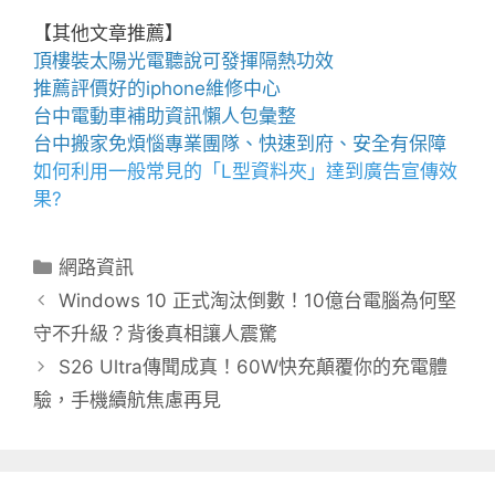
【其他文章推薦】
頂樓裝
太陽光電
聽說可發揮隔熱功效
推薦評價好的
iphone維修
中心
台中電動車
補助資訊懶人包彙整
台中搬家
免煩惱專業團隊、快速到府、安全有保障
如何利用一般常見的「
L型資料夾
」達到廣告宣傳效
果?
分
網路資訊
類
Windows 10 正式淘汰倒數！10億台電腦為何堅
守不升級？背後真相讓人震驚
S26 Ultra傳聞成真！60W快充顛覆你的充電體
驗，手機續航焦慮再見