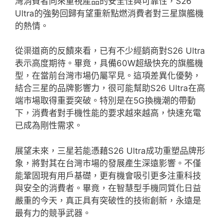
灣消費者向來重視產品的安全性與可靠性，S26
Ultra的強勢回歸有望重新點燃消費者對三星旗艦機
的熱情。
從渠道商的反饋來看，已有不少經銷商對S26 Ultra
表示高度期待。畢竟，具備60W超級快充的旗艦機
型，在當前台灣市場仍屬罕見。這項差異化優勢，
結合三星的品牌影響力，很可能幫助S26 Ultra在高
端市場取得重要突破。特別是在5G換機潮的帶動
下，消費者對手機性能的要求越來越高，快速充電
已成為剛性需求。
展望未來，三星若能憑藉S26 Ultra成功重塑品牌形
象，將對其在台灣市場的發展產生深遠影響。不僅
能鞏固現有用戶基礎，更有機會吸引更多注重科技
與安全的消費者。畢竟，在智慧型手機同質化日益
嚴重的今天，真正具有突破性的技術創新，永遠是
最有力的競爭武器。