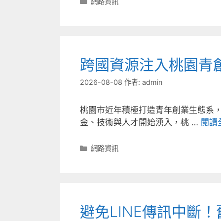
分
網路資訊
類
跨國資源注入桃園青
2026-08-08
作者:
admin
桃園市近年積極打造青年創業生態系
金、技術與人才開始湧入，桃 …
閱讀
分
網路資訊
類
避免LINE傳訊中斷！