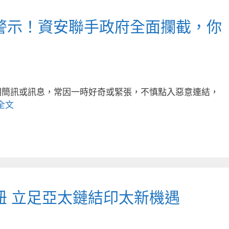
警示！資安聯手政府全面攔截，你
明簡訊或訊息，常因一時好奇或緊張，不慎點入惡意連結，
全文
紐 立足亞太鏈結印太新機遇