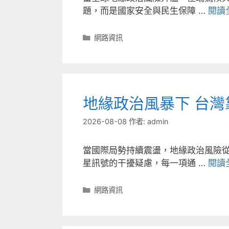
題，而是國家安全與民生保障 …
閱讀
分
網路資訊
類
地緣政治風暴下 台
2026-08-08
作者:
admin
當國際局勢持續震盪，地緣政治風險
星訊號的干擾疑慮，每一項通 …
閱讀
分
網路資訊
類