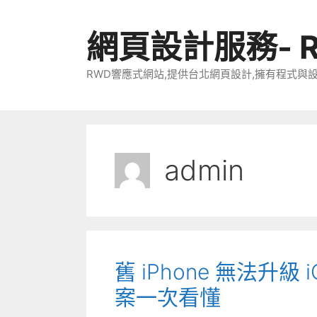
跳
至
網頁設計服務- 
主
要
RWD響應式網站,提供台北網頁設計,擁有程式與
內
容
admin
舊 iPhone 無法升
案一次看懂