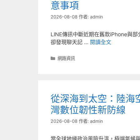
意事項
2026-08-08
作者:
admin
LINE傳訊中斷近期在舊款iPhone
卻發現聊天記 …
閱讀全文
分
網路資訊
類
從深海到太空：陸海
灣數位韌性新防線
2026-08-08
作者:
admin
當全球地緣政治風險升溫，極端氣候