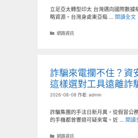
立足亞太轉型印太 台灣邁向國際數據
略資源。台灣身處東亞樞 …
閱讀全文
分
網路資訊
類
詐騙來電攔不住？資
這樣選對工具遠離詐
2026-08-08
作者:
admin
詐騙集團的手法日新月異，從假冒公
的手機都曾響過可疑來電。近 …
閱讀
分
網路資訊