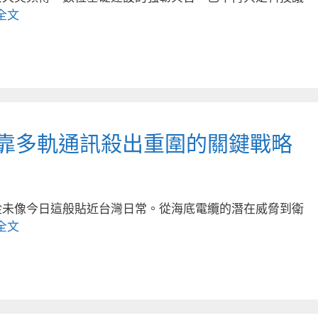
全文
灣靠多軌通訊殺出重圍的關鍵戰略
從未像今日這般貼近台灣日常。從海底電纜的潛在威脅到衛
全文