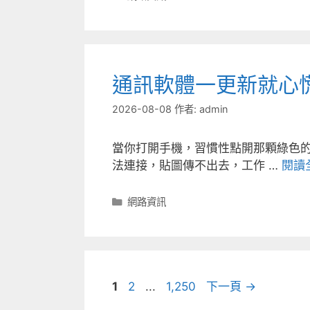
類
通訊軟體一更新就心
2026-08-08
作者:
admin
當你打開手機，習慣性點開那顆綠色
法連接，貼圖傳不出去，工作 …
閱讀
分
網路資訊
類
頁
頁
頁
1
2
...
1,250
下一頁
→
面
面
面