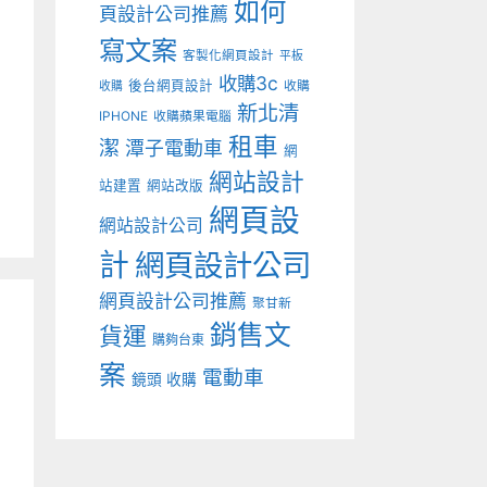
如何
頁設計公司推薦
寫文案
客製化網頁設計
平板
收購3c
後台網頁設計
收購
收購
新北清
IPHONE
收購蘋果電腦
租車
潔
潭子電動車
網
網站設計
站建置
網站改版
網頁設
網站設計公司
計
網頁設計公司
網頁設計公司推薦
聚甘新
銷售文
貨運
購夠台東
案
電動車
鏡頭 收購