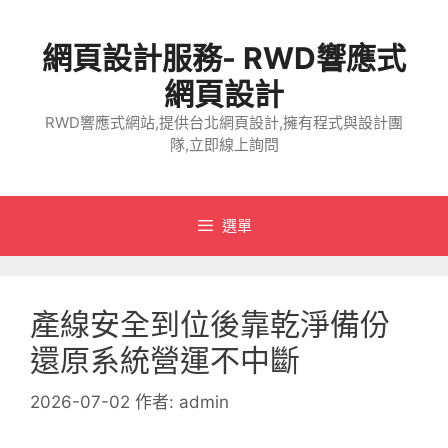
跳
至
網頁設計服務- RWD響應式
主
要
網頁設計
內
RWD響應式網站,提供台北網頁設計,擁有程式與設計團
容
隊,立即線上詢問
選單
產線安全到位後靠乾淨備份
還原系統營運不中斷
2026-07-02
作者:
admin