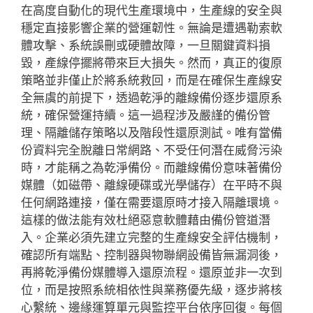
在高度自動化的現代生產環境中，生產線的安全與
穩定直接影響企業的營運韌性。無論是遭遇勒索軟
體攻擊、系統誤刪或硬體故障，一旦關鍵資料損
毀，產線停擺將帶來巨大損失。然而，真正的復原
策略並非僅止於將系統救回，而是在確保生產線安
全無虞的前提下，透過乾淨的離線備份逐步還原系
統，確保營運持續。這一過程涉及嚴謹的備份管
理、隔離儲存策略以及階段性還原測試。唯有當備
份資料完全脫離日常網路、不受任何潛在威脅污染
時，才能稱之為乾淨備份。而離線備份意味著備份
媒體（如磁帶、離線硬碟或光學儲存）在平時不與
任何網路連接，僅在需要還原時才接入隔離環境。
這樣的做法能有效杜絕惡意軟體藉由備份管道潛
入。企業必須先建立完整的生產線安全評估機制，
確認所有端點、控制器與物聯網設備皆無漏洞後，
再將乾淨備份媒體導入還原流程。還原並非一次到
位，而是按照系統相依性與業務優先級，逐步將核
心繫統、邊緣運算單元與監控平台依序回復。每個