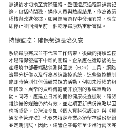
無誤後才切換至實際運轉。整個還原過程需詳實記
錄，包括時間戳、操作人員與驗證結果，作為後續
稽核與改進依據。如果還原過程中發現異常，應立
即停止並回溯至前一個乾淨還原點重新嘗試。
持續監控：確保營運長治久安
系統還原完成並不代表工作結束，後續的持續監控
才是確保營運不中斷的關鍵。企業應在還原後的生
產環境中部署端點偵測與回應（EDR）工具、網路
流量分析儀以及行為基線監控系統。這些監控機制
能即時偵測任何偏離常規的活動，例如未授權的組
態修改、異常的資料傳輸或非預期的系統重新啟
動。同時，應建立日常的備份健康檢查機制，確認
離線備份媒體仍然有效，並定期更新備份策略以因
應新威脅。台灣法令如《個人資料保護法》與《資
通安全管理法》也要求特定產業必須留存備份紀錄
並定期測試。因此，建議企業每年至少進行兩次完