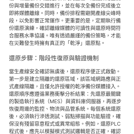
份與增量備份交錯進行，並在每次全備份完成後立
即將媒體離線。同時，備份排程需避開產線尖峰時
段，以免影響正常運作。更重要的是，定期執行備
份還原演練，確認離線媒體的可讀性與還原時間符
合服務水準協議。唯有透過嚴謹的備份策略，才能
在災難發生時擁有真正的「乾淨」還原點。
還原步驟：階段性復原與驗證機制
當生產線安全確認無虞後，還原程序便正式啟動。
第一步是建立隔離的還原區域，該區域網路應與正
式產線隔離，且僅允許授權的乾淨備份媒體接入。
還原順序應遵循業務衝擊分析結果：先還原最關鍵
的製造執行系統（MES）與資料庫伺服器，再逐步
恢復周邊的監控、物流與品管系統。每個系統還原
後，必須執行滲透測試、弱點掃描與功能驗證，確
保沒有殘留惡意程式或異常組態。例如，還原PLC
程式後，應先以模擬模式測試邏輯是否正確，確認