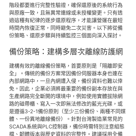
階段都要進行完整性驗證，確保還原後的系統行為
與原廠一致，且無異常連線或未授權變更。只有透
過這種有紀律的逐步還原程序，才能讓營運在最短
時間內恢復正常，同時避免二次災害。以下將從備
份策略、還原步驟與持續監控三個面向深入探討。
備份策略：建構多層次離線防護網
建構有效的離線備份策略，首要原則是「隔離即安
全」。傳統的備份方案常因備份伺服器本身也連在
內部網路中，一旦內網遭入侵，備份資料也難以倖
免。因此，企業必須將最重要的備份副本存放在與
生產網路完全斷開的環境中，例如使用實體拔除網
路的磁帶櫃、寫入一次即無法修改的藍光光碟，或
是遵循3-2-1備份原則（至少三份備份、兩種不同媒
體、一份異地離線備份）。針對台灣製造業常見的
SCADA系統與PLC控制器，備份時需特別注意組態
檔、韌體版本與歷史資料的完整性。建議採用全備