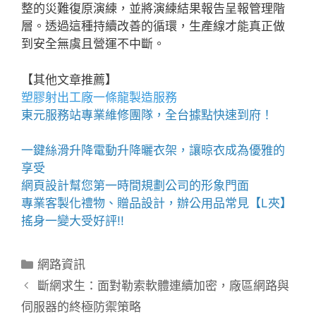
整的災難復原演練，並將演練結果報告呈報管理階
層。透過這種持續改善的循環，生產線才能真正做
到安全無虞且營運不中斷。
【其他文章推薦】
塑膠射出工廠
一條龍製造服務
東元服務站
專業維修團隊，全台據點快速到府！
一鍵絲滑升降
電動升降曬衣架
，讓晾衣成為優雅的
享受
網頁設計
幫您第一時間規劃公司的形象門面
專業客製化禮物、贈品設計，辦公用品常見【
L夾
】
搖身一變大受好評!!
分
網路資訊
類
斷網求生：面對勒索軟體連續加密，廠區網路與
伺服器的終極防禦策略