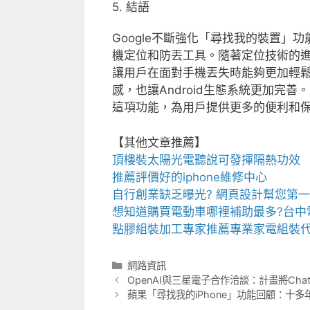
5. 結語
Google不斷強化「尋找我的裝置」功
機定位和防丟工具。隨著定位技術的進
讓用戶在面對手機丟失時能夠更加輕
感，也讓Android生態系統更加完善
這項功能，為用戶提供更多的便利和
【其他文章推薦】
頂樓裝
太陽光電
聽說可發揮隔熱功效
推薦評價好的
iphone維修
中心
自行創業缺乏曝光?
網頁設計
幫您第一
想知道購買電動車哪裡補助最多?
台中
點膠組裝加工
專家推薦專業
家電組裝
分
網路資訊
類
OpenAI與三星電子合作洽談：計畫將Cha
蘋果「尋找我的iPhone」功能回顧：十