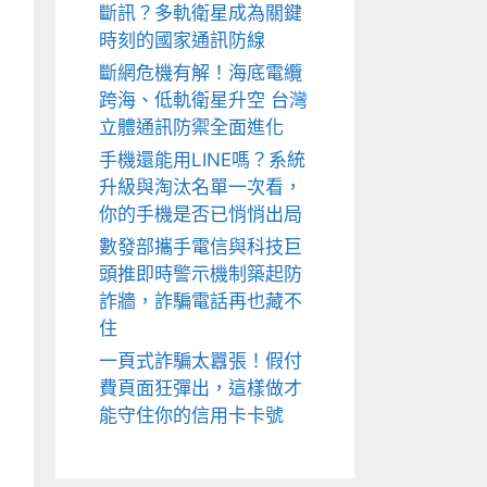
斷訊？多軌衛星成為關鍵
時刻的國家通訊防線
斷網危機有解！海底電纜
跨海、低軌衛星升空 台灣
立體通訊防禦全面進化
手機還能用LINE嗎？系統
升級與淘汰名單一次看，
你的手機是否已悄悄出局
數發部攜手電信與科技巨
頭推即時警示機制築起防
詐牆，詐騙電話再也藏不
住
一頁式詐騙太囂張！假付
費頁面狂彈出，這樣做才
能守住你的信用卡卡號