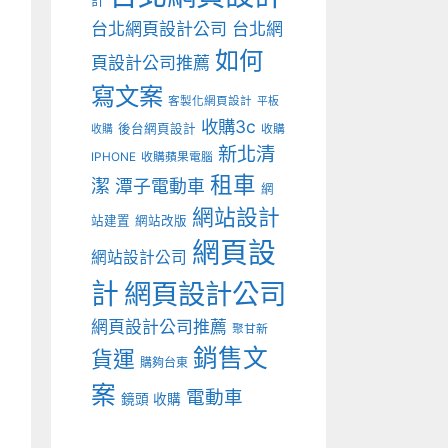
計
台北網頁設計公司
台北網
如何
頁設計公司推薦
寫文案
客製化網頁設計
平板
收購3c
後台網頁設計
收購
收購
新北清
IPHONE
收購蘋果電腦
租車
潔
潭子電動車
網
網站設計
站建置
網站改版
網頁設
網站設計公司
計
網頁設計公司
網頁設計公司推薦
聚甘新
銷售文
貨運
購夠台東
案
電動車
鏡頭 收購