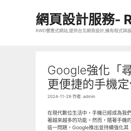
跳
至
網頁設計服務- 
主
要
RWD響應式網站,提供台北網頁設計,擁有程式與
內
容
Google強化
更便捷的手機定
2024-11-29
作者:
admin
在現代數位生活中，手機已經成為我
著越來越多的功能。然而，隨著手機
這一問題，Google推出並持續強