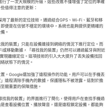
功能進行了一次大規模的升級，這些改進不僅增強了定位的準確
一些值得注意的更新：
le採用了最新的定位技術，通過結合GPS、Wi-Fi、藍牙和移
。即便是在信號不穩定的環境中，系統也能夠提供更精確的
設備。
找我的裝置」只能在設備連接到網絡的情況下進行定位。而
-Fi或移動數據，「尋找我的裝置」仍然可以通過藍牙與附近
協作，實現離線定位。這項技術的引入大大提升了丟失設備找回
網絡狀態下的情況。
置，Google還加強了遠程操作的功能。用戶可以在手機丟
置」遠程清除手機內的數據，保護隱私不被泄露。這對於擔
項至關重要的保障措施。
對「尋找我的裝置」的界面進行了簡化，使得用戶在查找手機過
論是查看設備位置、播放聲音，還是遠程鎖定設備，都能夠