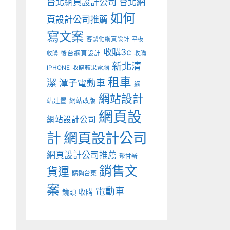
台北網頁設計公司
台北網
如何
頁設計公司推薦
寫文案
客製化網頁設計
平板
收購3c
後台網頁設計
收購
收購
新北清
IPHONE
收購蘋果電腦
租車
潔
潭子電動車
網
網站設計
站建置
網站改版
網頁設
網站設計公司
計
網頁設計公司
網頁設計公司推薦
聚甘新
銷售文
貨運
購夠台東
案
電動車
鏡頭 收購