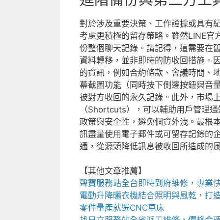
對於涉及重要決策、工作證據或具有
考慮更積極的留存策略。雖然LINE
份整個聊天記錄。請記得，這需要在
資料轉移，並非即時的防收回措施。
的資訊，例如合約條款、會議時間、地
幕截圖功能（同時按下側邊按鈕與音
被對方收回的永久記錄。此外，市場上也
（Shortcuts），可以輔助用戶
政策與安全性，避免個資外洩。最根
訊盡量使用電子郵件或可留存記錄的企
通，從源頭降低訊息被收回所造成的
【其他文章推薦】
聲寶服務站
全台即時到府維修，專業
電動升降曬衣機
結合照明與風乾，打
零件量產就選
CNC車床