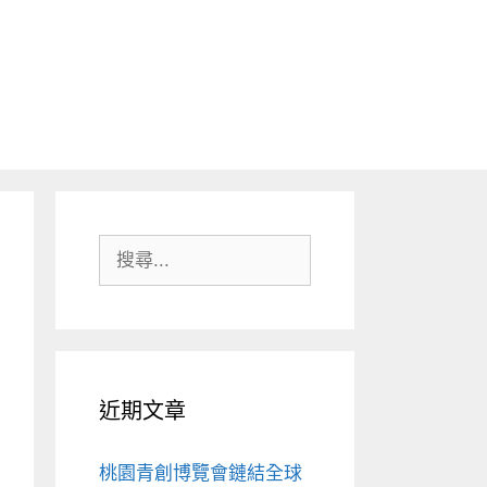
搜
尋:
近期文章
桃園青創博覽會鏈結全球