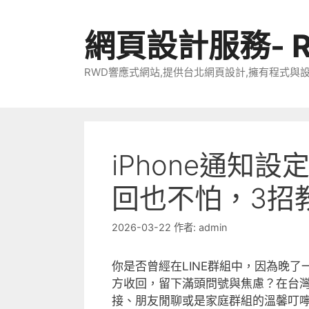
跳
至
網頁設計服務- 
主
要
RWD響應式網站,提供台北網頁設計,擁有程式與
內
容
iPhone通知設
回也不怕，3招
2026-03-22
作者:
admin
你是否曾經在LINE群組中，因為晚
方收回，留下滿頭問號與焦慮？在台灣
接、朋友閒聊或是家庭群組的溫馨叮嚀