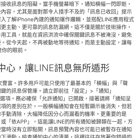
整接收訊息的阻礙。當手機螢幕暗下，通知橫幅一閃即逝，
些內容，尤其是面對那令人措手不及的「訊息已收回」提示
了解iPhone內建的通知運作邏輯，並搭配LINE應用程式
個更主動、更可靠的訊息防漏網。這不僅是關於技術操作，
善用工具，就能在資訊洪流中確保關鍵訊息不被淹沒，避免
擾。從今天起，不再被動地等待通知，而是主動設定，讓每
達你的眼前。
知中心，讓LINE訊息無所遁形
則層次豐富。許多用戶可能只使用了最基本的「橫幅」與「聲
關鍵的訊息保管庫。請立即前往「設定」>「通知」
重要選項。務必確保「允許通知」已開啟，接著請將「通知呈
選項的差別在於，一般橫幅通知會在短暫顯示後消失，但若
你手動清除，大幅降低因分心而漏看的機率。更重要的是
或「依APP」，這能讓LINE的所有通知被歸類在一起，方
使當時沒有立即點開，訊息預覽內容也可能已被暫存在通知
向下滑動，檢查通知中心的清單，這裡往往存放著你錯過的