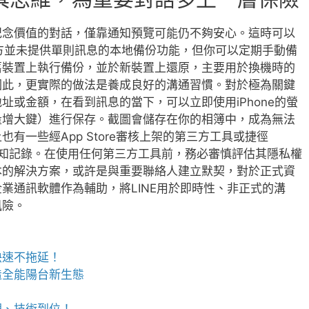
紀念價值的對話，僅靠通知預覽可能仍不夠安心。這時可以
官方並未提供單則訊息的本地備份功能，但你可以定期手動備
舊裝置上執行備份，並於新裝置上還原，主要用於換機時的
因此，更實際的做法是養成良好的溝通習慣。對於極為關鍵
址或金額，在看到訊息的當下，可以立即使用iPhone的螢
量增大鍵）進行保存。截圖會儲存在你的相簿中，成為無法
有一些經App Store審核上架的第三方工具或捷徑
管理通知記錄。在使用任何第三方工具前，務必審慎評估其隱私權
本的解決方案，或許是與重要聯絡人建立默契，對於正式資
業通訊軟體作為輔助，將LINE用於即時性、非正式的溝
風險。
快速不拖延！
造全能陽台新生態