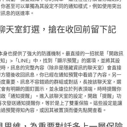
，你甚至可以單獨為其設定不同的通知樣式，例如使用突出
要訊息的送達率。
與聊天室釘選，搶在收回前留下記
用程式本身也提供了強大的防護機制。最直接的一招就是「開啟訊
「通知」>「LINE」中，找到「顯示預覽」的選項，並將其設
現時，訊息的完整內容（除非是隱藏資訊的聊天室）會直接
對方隨後收回訊息，你已經在通知預覽中看過了內容。另一
極度重要、訊息不容錯過的群組或對話，長按該聊天室，選
室會有明顯的圖釘圖示，並永遠位於列表頂端，時時提醒你
開啟「通知提醒」。進入該聊天室的設定，開啟「提醒」功
會再次發送通知提醒你，等於是上了雙重保險。這些設定能讓
透過預覽得知內容，或因其被置頂而優先點開查看。
具思維，為重要對話多上一層保險