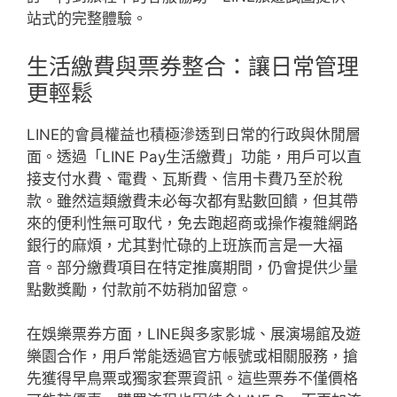
站式的完整體驗。
生活繳費與票券整合：讓日常管理
更輕鬆
LINE的會員權益也積極滲透到日常的行政與休閒層
面。透過「LINE Pay生活繳費」功能，用戶可以直
接支付水費、電費、瓦斯費、信用卡費乃至於稅
款。雖然這類繳費未必每次都有點數回饋，但其帶
來的便利性無可取代，免去跑超商或操作複雜網路
銀行的麻煩，尤其對忙碌的上班族而言是一大福
音。部分繳費項目在特定推廣期間，仍會提供少量
點數獎勵，付款前不妨稍加留意。
在娛樂票券方面，LINE與多家影城、展演場館及遊
樂園合作，用戶常能透過官方帳號或相關服務，搶
先獲得早鳥票或獨家套票資訊。這些票券不僅價格