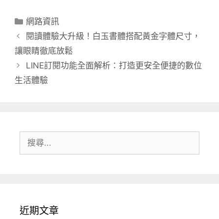
分
網路資訊
類
閱讀體驗大升級！白玉書體搭配黃金字體尺寸，
讓眼睛徹底放鬆
LINE訂閱功能全面解析：打造更安全便捷的數位
生活體驗
搜
尋:
近期文章