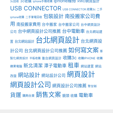
iphone維修
3c收購
RWD網頁設計
3c回收
iphone手機收購
USB CONNECTOR
USB CONNECTOR.收購3c
二手
包裝設計
南投搬家公司費
iphone收購
二手筆電回收
用
南投搬家費用
台中搬家
台中搬家公司
台中網頁設計
台中電動車
台中網頁設計公司推薦
公司
台北網站建
台北網頁設計
台北網頁設
台北網站設計
置
如何寫文案
計公司
台北網頁設計公司推薦
客
收購3c
後台網頁設計
製化網頁設計
收購IPHONE
收購
平板收購
租車
新北清潔
潭子電動車
網站建置
網站
蘋果電腦
網頁設計
網站設計
網站設計公司
改版
網頁設計公司
網頁設計公司推薦
聚甘新
銷售文案
貨運
電動車
鏡頭 收購
購夠台東