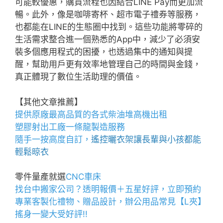
可能較優惠，購買流程也因結合LINE Pay而更加流
暢。此外，像是咖啡寄杯、超市電子禮券等服務，
也都能在LINE的生態圈中找到。這些功能將零碎的
生活需求整合進一個熟悉的App中，減少了必須安
裝多個應用程式的困擾，也透過集中的通知與提
醒，幫助用戶更有效率地管理自己的時間與金錢，
真正體現了數位生活助理的價值。
【其他文章推薦】
提供原廠最高品質的各式柴油
堆高機
出租
塑膠射出工廠
一條龍製造服務
隨手一按高度自訂，
遙控曬衣架
讓長輩與小孩都能
輕鬆晾衣
零件量產就選
CNC車床
找
台中搬家公司
？透明報價＋五星好評，立即預約
專業客製化禮物、贈品設計，辦公用品常見【
L夾
】
搖身一變大受好評!!