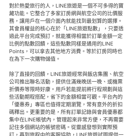
對於熱愛旅行的人，LINE旅遊是一個不可多得的寶
藏功能。它整合了多家訂房網與航空公司的比價服
務，讓用戶在一個介面內就能找到最划算的選擇。
其會員權益的核心在於「LINE旅遊點數」，只要透
過此平台完成預訂，就能獲得相當於訂單金額一定
比例的點數回饋，這些點數同樣是通用的LINE
Points，可以拿去其他地方消費。等於訂房同時也
在為下一次購物儲值。
除了直接的回饋，LINE旅遊經常與飯店集團、航空
公司推出聯名活動，提供住滿幾晚送一晚、或機票
折價券等限時好康。用戶若能提前將行程規劃與這
些活動期程搭配，省下的金額相當可觀。平台內的
「優惠券」專區也值得定期瀏覽，常有意外的折扣
碼釋出。更重要的是，所有訂單記錄與會員優惠都
集中在LINE帳號內，管理起來非常方便，不再需要
記住多個網站的帳號密碼。從靈感發想到實際預
訂，再到旅程中的客服協助，LINE旅遊試圖提供一