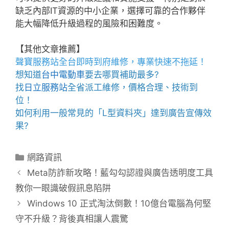
缺乏內部IT資源的中小企業，選擇可靠的合作夥伴
能大幅降低升級過程的風險和困難度。
【其他文章推薦】
聲寶服務站
全台即時到府維修，專業快速不拖延！
想知道
台中電動車
要去哪買補助最多?
找
日立服務站
全省派工維修，價格合理、技術到
位！
如何利用一般常見的「
L型資料夾
」達到廣告宣傳效
果?
分
網路資訊
類
Meta防詐新攻略！藍勾勾認證與廣告透明度工具
教你一眼識破假訊息陷阱
Windows 10 正式淘汰倒數！10億台電腦為何堅
守不升級？背後真相讓人震驚