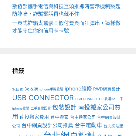
數發部攜手電信與科技巨頭推即時警示機制築起
防詐牆，詐騙電話再也藏不住
一頁式詐騙太囂張！假付費頁面狂彈出，這樣做
才能守住你的信用卡卡號
標籤
iphone維修
3c收購
RWD網頁設計
3c回收
iphone手機收購
USB CONNECTOR
USB CONNECTOR.收購3c
二手
包裝設計
南投搬家公司費
iphone收購
二手筆電回收
用
南投搬家費用
台中搬家
台中搬家公司
台中網頁設計
台中電動車
台中網頁設計公司推薦
公司
台北網站建
台北網頁設計