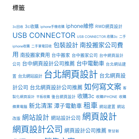
標籤
iphone維修
3c收購
RWD網頁設計
3c回收
iphone手機收購
USB CONNECTOR
USB CONNECTOR.收購3c
二手
包裝設計
南投搬家公司費
iphone收購
二手筆電回收
用
南投搬家費用
台中搬家
台中搬家公司
台中網頁設計
台中電動車
台中網頁設計公司推薦
公司
台北網站建
台北網頁設計
台北網頁設
台北網站設計
置
如何寫文案
計公司
台北網頁設計公司推薦
客
收購3c
後台網頁設計
製化網頁設計
收購IPHONE
收購
平板收購
租車
新北清潔
潭子電動車
網站建置
網站
蘋果電腦
網頁設計
網站設計
網站設計公司
改版
網頁設計公司
網頁設計公司推薦
聚甘新