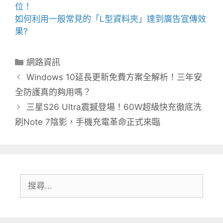
位！
如何利用一般常見的「
L型資料夾
」達到廣告宣傳效
果?
分
網路資訊
類
Windows 10延長更新免費方案全解析！三年安
全防護真的夠用嗎？
三星S26 Ultra震撼登場！60W超級快充徹底洗
刷Note 7陰影，手機充電革命正式來臨
搜
尋: