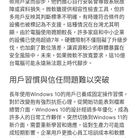
術用戶望而卻步，他們擔心自行安裝會導致系統故
障或資料損失。微軟雖提供相容性檢查工具，但許
多用戶反映其判斷標準不明確，有時連符合條件的
設備也被標記為不支援。這種情況在台灣尤其明
顯，由於電腦使用週期較長，許多家庭和中小企業
的設備已使用超過7年。硬體限制不僅阻礙了升級步
伐，也加劇了數位落差，讓資源較少的群體暴露在
安全風險中。未來，如果微軟不放寬要求，這10億
台電腦可能永遠無法跟上時代腳步。
用戶習慣與信任問題難以突破
長年使用Windows 10的用戶已養成固定操作習慣，
對於改變抱有強烈抗拒心理。從開始功能表到檔案
總管介面，Windows 10的設計經過多年優化，成為
許多人的日常工作夥伴。突然切換到Windows 11的
新介面，需要重新學習和適應，這對生產力可能造
成短期影響。企業用戶更擔心員工培訓成本和軟體