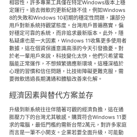
相容性，許多專業工具僅在特定Windows版本上穩
定運行。過去微軟的更新紀錄不佳，例如Windows
8的失敗和Windows 10初期的穩定性問題，讓部分
用戶對新系統持觀望態度。台灣用戶普遍務實，偏
好穩定可靠的系統，而非追求最新版本。此外，隱
私疑慮也是一大因素，Windows 11收集更多使用者
數據，這在個資保護意識高漲的今天引發擔憂。對
於老一輩用戶來說，科技變化太快，他們只希望電
腦能正常運作，不想頻繁適應新環境。這種深植於
心理的習慣和信任問題，比技術障礙更難克服，需
要微軟透過長期溝通和體驗改善來化解。
經濟因素與替代方案並存
升級到新系統往往伴隨著可觀的經濟負擔，這在通
膨壓力下的台灣尤其敏感。購買符合Windows 11要
求的電腦，最低門檻約需新台幣2萬元，對許多家庭
而言是一筆不小開支。企業若要全面升級，可能動