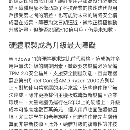
的穩定性和熟悉介面，讓許多用戶認為沒有必要改
變。這種現象不僅凸顯了科技產業的快速迭代與用
戶接受度之間的落差，也可能對未來的網路安全構
成潛在威脅。隨著淘汰日期逼近，微軟正積極推動
升級計畫，但能否說服這10億用戶，仍是未知數。
硬體限製成為升級最大障礙
Windows 11的硬體要求遠比前代嚴格，這成為許多
用戶無法升級的關鍵因素。微軟要求設備必須配備
TPM 2.0安全晶片、支援安全開機功能，且處理器
需為第8代Intel Core或AMD Ryzen 2000系列以
上。對於使用舊電腦的用戶來說，這些條件幾乎無
法達成，除非更換整個主機板或購買新設備。企業
環境中，大量電腦仍運行在5年以上的硬體上，升級
成本可能高達數百萬美元。個人用戶也面臨類似困
境，尤其是學生和老年族群，他們往往優先考慮預
算而非最新技術。此外，硬體升級的複雜性讓非技