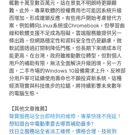
輒數十萬至數百萬元，這在景氣不明朗時更顯艱
難。此外，專業軟體的授權費用也可能因系統升級
而增加，形成連鎖反應。有些用戶開始考慮替代方
案，例如轉向Linux系統或Chromebook，但學習曲
線和軟體支援不足成為阻礙。雲端服務雖提供另一
條出路，但網路穩定性和資料安全性仍是顧慮。微
軟試圖透過訂閱制降低門檻，但長期下來總成本可
能更高。在台灣，政府雖推動數位轉型，但對個人
用戶的補助有限，無法全面解決升級困境。另一方
面，二手市場的Windows 10設備需求上升，反映部
分用戶寧可延續使用壽命也不願投資新系統。這種
經濟現實與科技進步的拉鋸，將持續影響未來數年
的電腦生態。
【其他文章推薦】
聲寶服務站
全台即時到府維修，專業快速不拖延！
想知道
台中電動車
要去哪買補助最多?
找
日立服務站
全省派工維修，價格合理、技術到