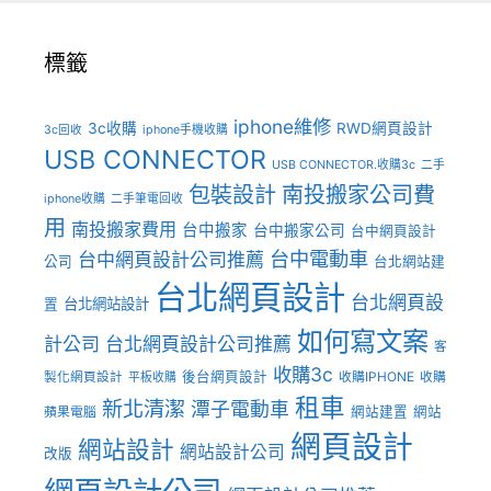
標籤
iphone維修
3c收購
RWD網頁設計
3c回收
iphone手機收購
USB CONNECTOR
USB CONNECTOR.收購3c
二手
包裝設計
南投搬家公司費
iphone收購
二手筆電回收
用
南投搬家費用
台中搬家
台中搬家公司
台中網頁設計
台中電動車
台中網頁設計公司推薦
公司
台北網站建
台北網頁設計
台北網頁設
台北網站設計
置
如何寫文案
計公司
台北網頁設計公司推薦
客
收購3c
後台網頁設計
製化網頁設計
收購IPHONE
收購
平板收購
租車
新北清潔
潭子電動車
網站建置
網站
蘋果電腦
網頁設計
網站設計
網站設計公司
改版