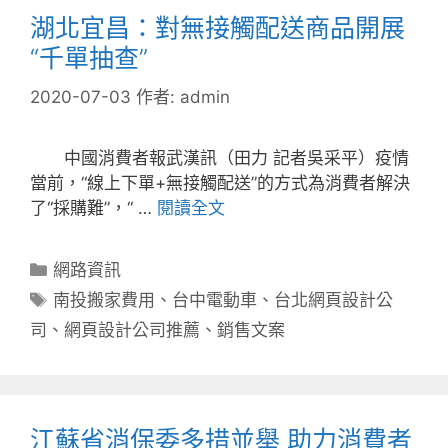
湖北宜昌：對無接觸配送商品開展
“千單抽查”
2020-07-03
作者:
admin
中國消費者報武漢訊（田力 記者吳采平）疫情
當前，“線上下單+無接觸配送”的方式為消費者解決
了“採購難”，“ …
閱讀全文
分
網路資訊
類
標
南投搬家費用
、
台中電動車
、
台北網頁設計公
籤
司
、
網頁設計公司推薦
、
銷售文案
江蘇省消保委多措並舉 助力消費者