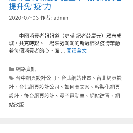
提升免“疫”力
2020-07-03
作者:
admin
中國消費者報報道（史曄 記者薛慶元）眾志成
城，共克時艱。一場來勢洶洶的新冠肺炎疫情牽動
着每個消費者的心。面 …
閱讀全文
分
網路資訊
類
標
台中網頁設計公司
、
台北網站建置
、
台北網頁設
籤
計
、
台北網頁設計公司
、
如何寫文案
、
客製化網頁
設計
、
後台網頁設計
、
潭子電動車
、
網站建置
、
網
站改版