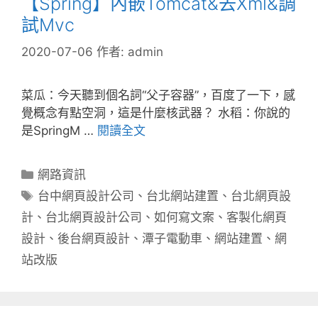
【Spring】內嵌Tomcat&去Xml&調
試Mvc
2020-07-06
作者:
admin
菜瓜：今天聽到個名詞“父子容器”，百度了一下，感
覺概念有點空洞，這是什麼核武器？ 水稻：你說的
是SpringM …
閱讀全文
分
網路資訊
類
標
台中網頁設計公司
、
台北網站建置
、
台北網頁設
籤
計
、
台北網頁設計公司
、
如何寫文案
、
客製化網頁
設計
、
後台網頁設計
、
潭子電動車
、
網站建置
、
網
站改版