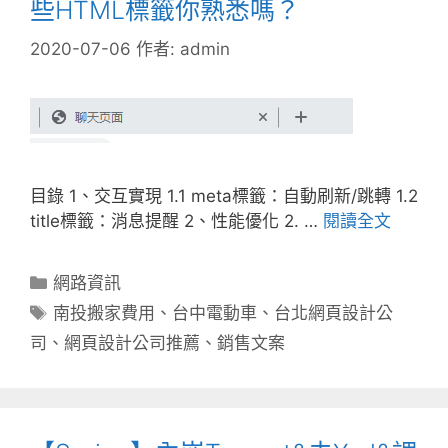
些HTML標籤你熟悉嗎？
2020-07-06
作者:
admin
目錄 1、交互實現 1.1 meta標籤：自動刷新/跳轉 1.2
title標籤：消息提醒 2、性能優化 2. …
閱讀全文
分
網路資訊
類
標
南投搬家費用
、
台中電動車
、
台北網頁設計公
籤
司
、
網頁設計公司推薦
、
銷售文案