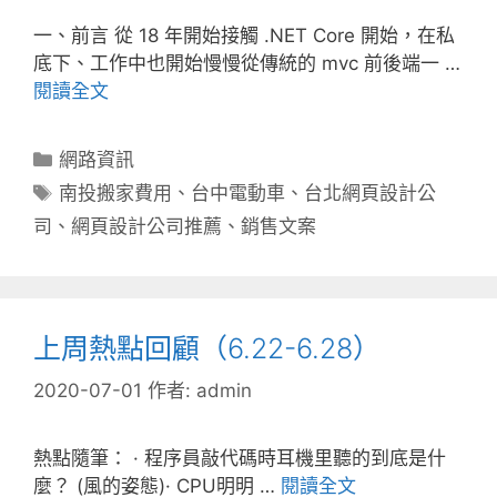
一、前言 從 18 年開始接觸 .NET Core 開始，在私
底下、工作中也開始慢慢從傳統的 mvc 前後端一 …
閱讀全文
分
網路資訊
類
標
南投搬家費用
、
台中電動車
、
台北網頁設計公
籤
司
、
網頁設計公司推薦
、
銷售文案
上周熱點回顧（6.22-6.28）
2020-07-01
作者:
admin
熱點隨筆： · 程序員敲代碼時耳機里聽的到底是什
麼？ (風的姿態)· CPU明明 …
閱讀全文