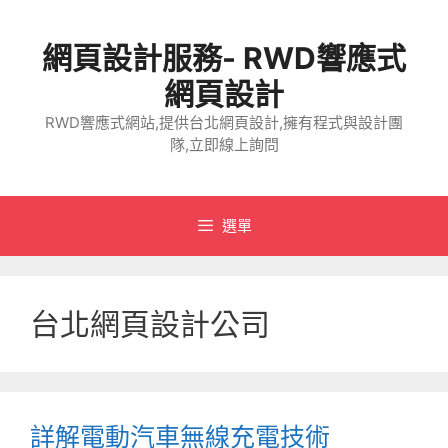
跳
至
網頁設計服務- RWD響應式
主
要
網頁設計
內
RWD響應式網站,提供台北網頁設計,擁有程式與設計團
容
隊,立即線上詢問
選單
台北網頁設計公司
詳解電動汽車無線充電技術