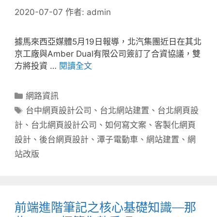
2020-07-07
作者:
admin
據馬來西亞媒體5月19日報導，北汽集團近日在其北
京工廠與Amber Dual有限公司簽訂了合資協議，雙
方將投資 …
閱讀全文
分
網路資訊
類
標
台中網頁設計公司
、
台北網站建置
、
台北網頁設
籤
計
、
台北網頁設計公司
、
如何寫文案
、
客製化網頁
設計
、
後台網頁設計
、
潭子電動車
、
網站建置
、
網
站改版
前端進階筆記之核心基礎知識—那