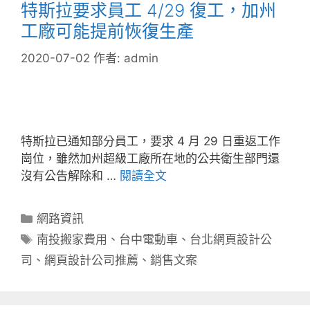
特斯拉要求員工 4/29 復工，加州
工廠可能提前恢復生產
2020-07-02
作者:
admin
特斯拉已通知部分員工，要求 4 月 29 日重返工作
崗位，雖然加州超級工廠所在地的公共衛生部門還
沒有公告解除和 …
閱讀全文
分
網路資訊
類
標
南投搬家費用
、
台中電動車
、
台北網頁設計公
籤
司
、
網頁設計公司推薦
、
銷售文案