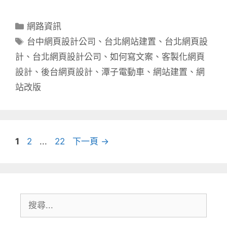
分
網路資訊
類
標
台中網頁設計公司
、
台北網站建置
、
台北網頁設
籤
計
、
台北網頁設計公司
、
如何寫文案
、
客製化網頁
設計
、
後台網頁設計
、
潭子電動車
、
網站建置
、
網
站改版
頁
頁
頁
1
2
...
22
下一頁
→
面
面
面
搜
尋: