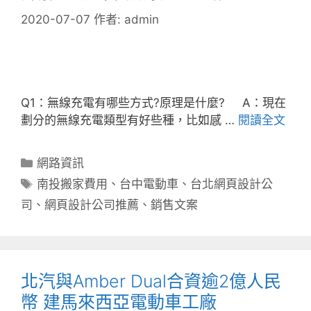
2020-07-07
作者:
admin
Q1：無線充電有哪些方式?原理是什麼? A：現在
劃分的無線充電類型有好些種，比如感 …
閱讀全文
分
網路資訊
類
標
南投搬家費用
、
台中電動車
、
台北網頁設計公
籤
司
、
網頁設計公司推薦
、
銷售文案
北汽與Amber Dual合資逾2億人民
幣 建馬來西亞電動車工廠