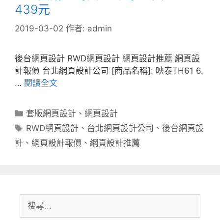
439元
2019-03-02
作者:
admin
後台網頁設計 RWD網頁設計 網頁設計推薦 網頁設
計報價 台北網頁設計公司 [商品名稱]: 映泰TH61 6.
…
閱讀全文
分
套版網頁設計
、
網頁設計
類
標
RWD網頁設計
、
台北網頁設計公司
、
後台網頁設
籤
計
、
網頁設計報價
、
網頁設計推薦
搜
尋: