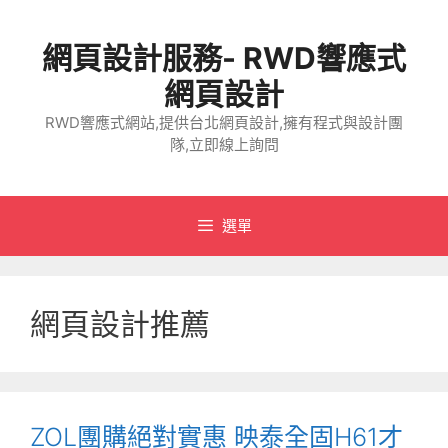
跳
至
網頁設計服務- RWD響應式
主
要
網頁設計
內
RWD響應式網站,提供台北網頁設計,擁有程式與設計團
容
隊,立即線上詢問
選單
網頁設計推薦
ZOL團購絕對實惠 映泰全固H61才