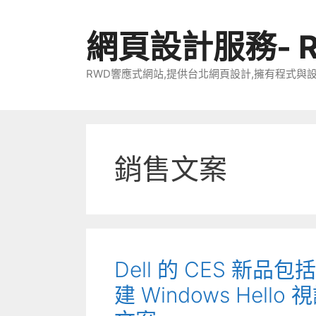
跳
至
網頁設計服務- 
主
要
RWD響應式網站,提供台北網頁設計,擁有程式與
內
容
銷售文案
Dell 的 CES 新品
建 Windows He