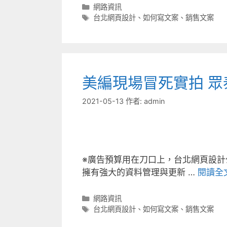
分
網路資訊
類
標
台北網頁設計
、
如何寫文案
、
銷售文案
籤
美編現場冒死實拍 眾
2021-05-13
作者:
admin
※廣告預算用在刀口上，台北網頁設計
擁有強大的資料管理與更新 …
閱讀全
分
網路資訊
類
標
台北網頁設計
、
如何寫文案
、
銷售文案
籤