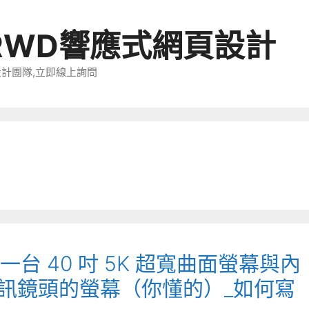
RWD響應式網頁設計
設計團隊,立即線上詢問
包括一台 40 吋 5K 超寬曲面螢幕與內
llo 視訊鏡頭的螢幕（你懂的）_如何寫