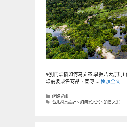
※別再煩惱如何寫文案,掌握八大原則
您需要販售商品、宣傳 …
閱讀全文
分
網路資訊
類
標
台北網頁設計
、
如何寫文案
、
銷售文案
籤