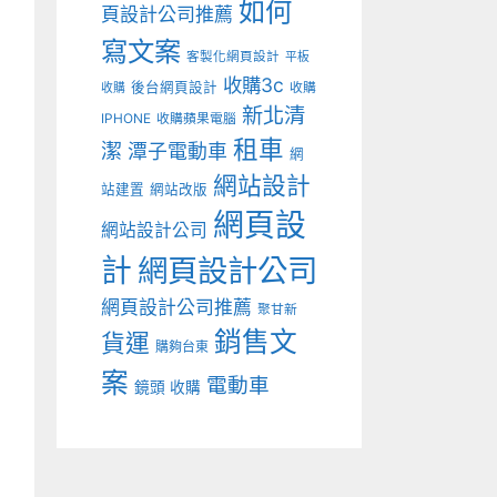
如何
頁設計公司推薦
寫文案
客製化網頁設計
平板
收購3c
後台網頁設計
收購
收購
新北清
IPHONE
收購蘋果電腦
租車
潔
潭子電動車
網
網站設計
站建置
網站改版
網頁設
網站設計公司
計
網頁設計公司
網頁設計公司推薦
聚甘新
銷售文
貨運
購夠台東
案
電動車
鏡頭 收購