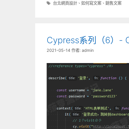
類
標
台北網頁設計
、
如何寫文案
、
銷售文案
籤
Cypress系列（6）-
2021-05-14
作者:
admin