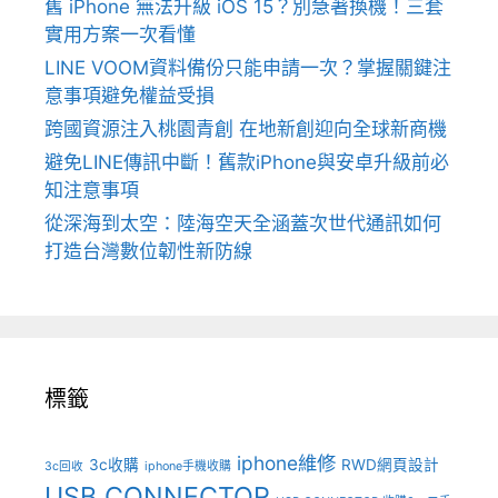
舊 iPhone 無法升級 iOS 15？別急著換機！三套
實用方案一次看懂
LINE VOOM資料備份只能申請一次？掌握關鍵注
意事項避免權益受損
跨國資源注入桃園青創 在地新創迎向全球新商機
避免LINE傳訊中斷！舊款iPhone與安卓升級前必
知注意事項
從深海到太空：陸海空天全涵蓋次世代通訊如何
打造台灣數位韌性新防線
標籤
iphone維修
3c收購
RWD網頁設計
3c回收
iphone手機收購
USB CONNECTOR