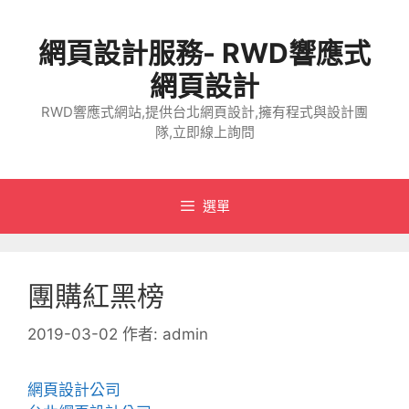
跳
至
網頁設計服務- RWD響應式
主
要
網頁設計
內
RWD響應式網站,提供台北網頁設計,擁有程式與設計團
容
隊,立即線上詢問
選單
團購紅黑榜
2019-03-02
作者:
admin
網頁設計公司