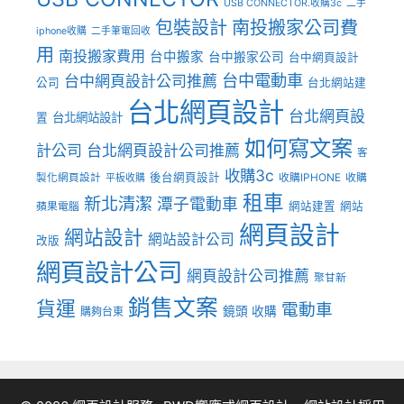
USB CONNECTOR.收購3c
二手
包裝設計
南投搬家公司費
iphone收購
二手筆電回收
用
南投搬家費用
台中搬家
台中搬家公司
台中網頁設計
台中電動車
台中網頁設計公司推薦
公司
台北網站建
台北網頁設計
台北網頁設
台北網站設計
置
如何寫文案
計公司
台北網頁設計公司推薦
客
收購3c
後台網頁設計
製化網頁設計
收購IPHONE
收購
平板收購
租車
新北清潔
潭子電動車
網站建置
網站
蘋果電腦
網頁設計
網站設計
網站設計公司
改版
網頁設計公司
網頁設計公司推薦
聚甘新
銷售文案
貨運
電動車
鏡頭 收購
購夠台東