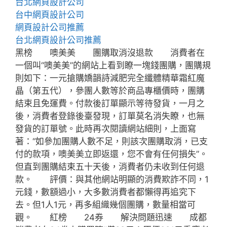
台北網頁設計公司
台中網頁設計公司
網頁設計公司推薦
台北網頁設計公司推薦
黑榜 噢美美 團購取消沒退款 消費者在
一個叫“噢美美”的網站上看到瞭一塊錢團購，團購規
則如下：一元搶購嬌韻詩減肥完全纖體精華霜紅魔
晶（第五代），參團人數等於商品專櫃價時，團購
結束且免運費。付款後訂單顯示等待發貨，一月之
後，消費者登錄後臺發現，訂單莫名消失瞭，也無
發貨的訂單號。此時再次閱讀網站細則，上面寫
著：“如參加團購人數不足，則該次團購取消，已支
付的款項，噢美美立即返還，您不會有任何損失”。
但直到團購結束五十天後，消費者仍未收到任何退
款。 評價：與其他網站明顯的消費欺詐不同，1
元錢，數額過小，大多數消費者都懶得再追究下
去。但1人1元，再多組織幾個團購，數量相當可
觀。 紅榜 24券 解決問題迅速 成都