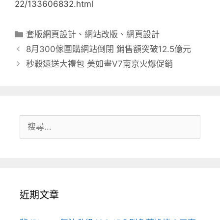
22/133606832.html
分
套版網頁設計
、
網站改版
、
網頁設計
類
8月300傢團購網站倒閉 銷售額突破12.5億元
秒殺還送大禮包 美如畫V7南京火爆促銷
搜
尋:
近期文章