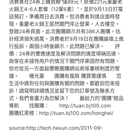
消費者在24券上購買瞭“僅89元！原價221元重慶老
火鍋王4-6人套餐（12葷6素）”，並於9月13日打電
話預訂，準備周日去消費。但消費者到達店面時發
現，重慶老火鍋王居然關門停止營業，人去樓空。
登錄24券頁面，此次團購顯示共有386人團購，估
計經濟損失過萬。消費者於9月19日在團購論壇上進
行投訴，兩個小時後顯示，此問題已解決。 評
價：24券的響應速度及解決問題的速度堪稱迅速，
商傢在未接待用戶的情況下關門停業固然有問題，
但也從另一方面敲響瞭團購網站商傢審核制度的警
鐘。 曝光臺 團購有風險 購買需謹慎 您
生活中遇到任何與團購有關的問題，都歡迎您來投
訴！請寫明詳細情況並留下您的訂單號及聯系方
式，我們會盡力為您解決！ 最給力的“團購”競品
導航 找團購： http://tuan.bj100.com
團購紅黑榜：http://tuan.bj100.com/honghei/
source:http://tech.hexun.com/2011-09-